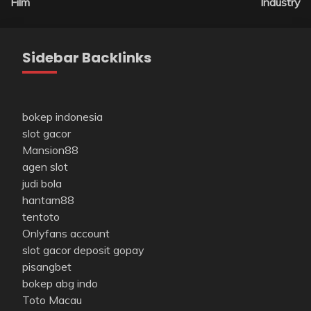
Film
Industry
Sidebar Backlinks
bokep indonesia
slot gacor
Mansion88
agen slot
judi bola
hantam88
tentoto
Onlyfans account
slot gacor deposit gopay
pisangbet
bokep abg indo
Toto Macau