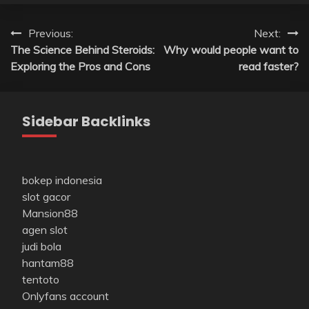
Post
Previous:
Next:
The Science Behind Steroids:
Why would people want to
navigation
Exploring the Pros and Cons
read faster?
Sidebar Backlinks
bokep indonesia
slot gacor
Mansion88
agen slot
judi bola
hantam88
tentoto
Onlyfans account